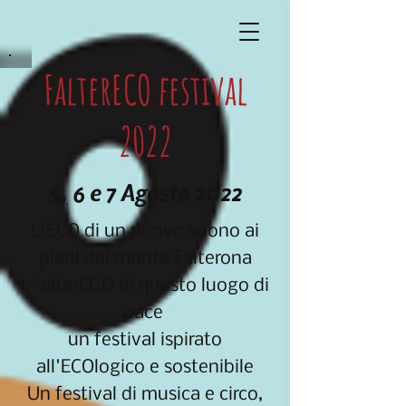
FalterECO festival
2022
5,
6 e 7 Agosto 2022
L'ECO di un nuovo suono ai
piedi del monte Falterona
L' alterEGO di questo luogo di
pace
un festival ispirato
all'ECOlogico e sostenibile
Un festival di musica e circo,