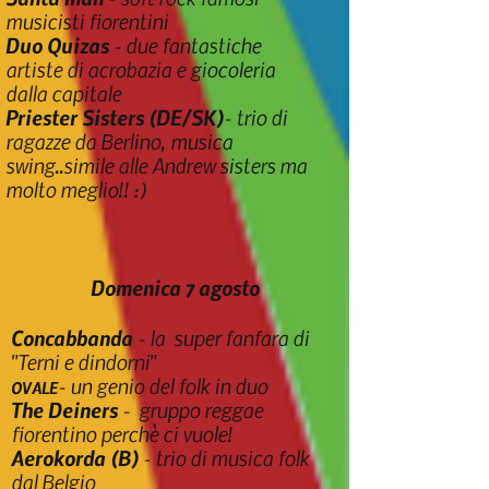
musicisti fiorentini
Duo Quizas
-
due fantastiche
artiste di acrobazia e giocoleria
dalla capitale
Priester Sisters
(DE/SK)
- trio di
ragazze da Berlino, musica
swing..simile alle Andrew sisters ma
molto meglio!! :)
Domenica 7 agosto
Concabbanda
- la super fanfara di
"Terni e dindorni"
- un genio del folk in duo
OVALE
The Deiners
- gruppo reggae
fiorentino perchè ci vuole!
Aerokorda (B)
- trio di musica folk
dal Belgio