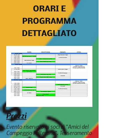
ORARI E
PROGRAMMA
DETTAGLIATO
Prezzi
Evento riservato ai soci di "Amici del
Campeggio Falterona". Tesseramento