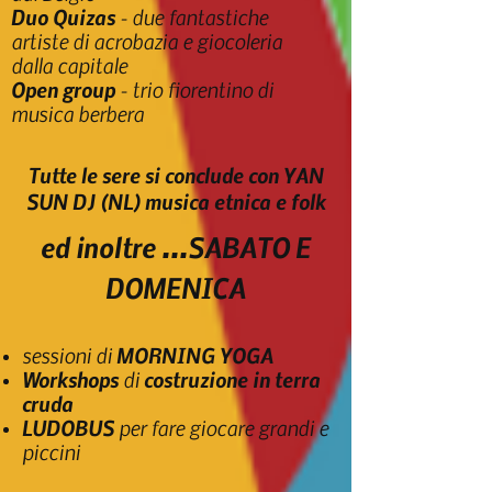
Duo Quizas
-
due fantastiche
artiste di acrobazia e giocoleria
dalla capitale
Open group
- trio fiorentino di
musica berbera
Tutte le sere si conclude con YAN
SUN DJ (NL) musica etnica e folk
ed inoltre ...SABATO E
DOMENICA
sessioni di
MORNING YOGA
Workshops
di
costruzione in terra
cruda
LUDOBUS
per fare giocare grandi e
piccini