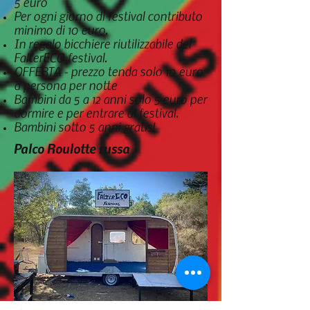
5 euro
Per ogni giorno di festival contributo
minimo di 10 euro.
In regalo bicchiere riutilizzabile del
FalterECO festival.
OFFERTA - prezzo tenda solo 10 euro
a persona per notte
Bambini da 5 a 12 anni solo 5 euro per
dormire e per entrare al festival.
Bambini sotto 5 anni gratis!
Palco R
oulotte russa