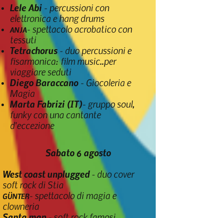
Lele Abi
- percussioni con
elettronica e hang drums
- spettacolo acrobatico con
​ANJA
tessuti
Tetrachorus
- duo percussioni e
fisarmonica: film music..per
viaggiare seduti
Diego Baraccano
- Giocoleria e
Magia
Marta Fabrizi
(IT)
- gruppo soul,
funky con una cantante
d'eccezione
Sabato 6 agosto
West coast unplugged
- duo cover
soft rock di Stia
- spettacolo di magia e
​GÜNTER
clowneria
Santa man
- soft rock famosi