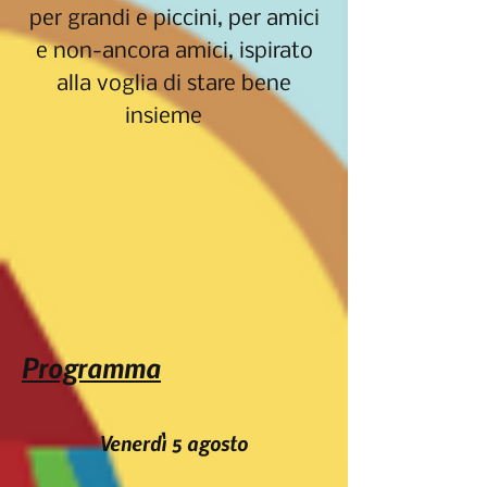
per grandi e piccini, per amici
e non-ancora amici, ispirato
alla voglia di stare bene
insieme
Programma
Venerdì 5 agosto