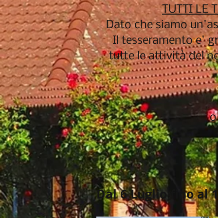
TUTTI LE 
Dato che siamo un'ass
Il tesseramento e' g
tutte le attività del
o
Dal 6 Luglio fino al