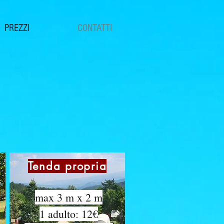
PREZZI
CONTATTI
Tenda propria
max 3 m x 2 m
1 adulto: 12€