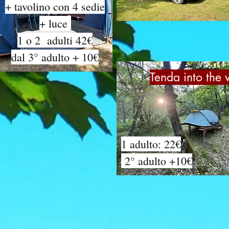
+ tavolino con 4 sedie
+ luce
1 o 2 adulti 42€
dal 3° adulto + 10€
Tenda into the 
1 adulto: 22€
2° adulto +10€