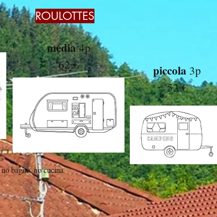
ROULOTTES
media
4p
62 €
piccola
3p
52 €
, no bagno, no cucina