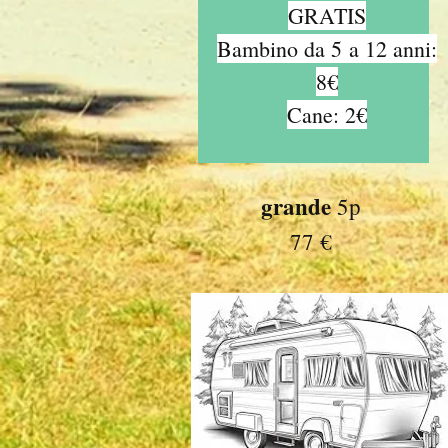
GRATIS
Bambino da 5
a 12 anni:
8€
Cane: 2€
grande
5p
77 €