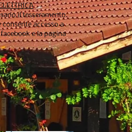
 ELETTRICA
sario il tesseramento.
 e consente accesso a
a facebook e la pagina
TI