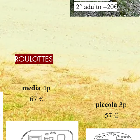
2° adulto +20€
ROULOTTES
media
4p
67 €
piccola
3p
57 €