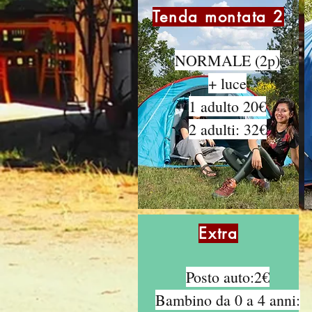
Tenda montata 2
NORMALE (2p)
+ luce
1 adulto 20€
2 adulti: 32€
Extra
Posto auto:2€
Bambino da 0 a 4 anni: