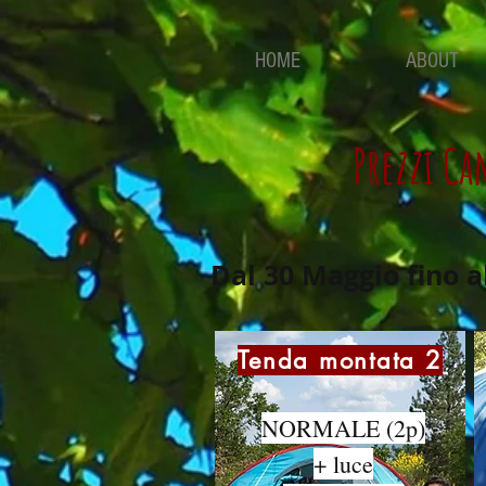
HOME
ABOUT
Prezzi Ca
Dal 30 Maggio fino a
Tenda montata 2
NORMALE (2p)
+ luce