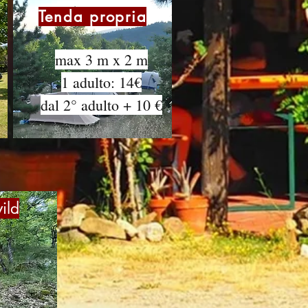
Tenda propria
max 3 m x 2 m
1 adulto: 14€
dal 2° adulto + 10 €
ild