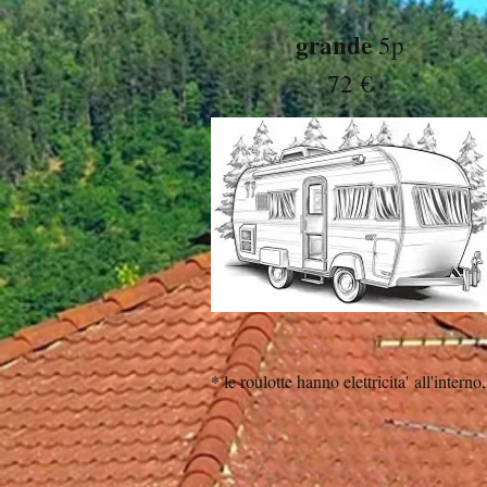
grande
5p
72 €
* le roulotte hanno elettricita'
all'interno