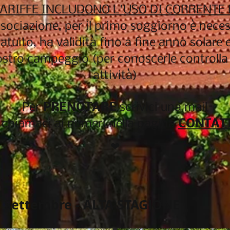
TARIFFE INCLUDONO L'USO DI CORRENTE
ociazione, per il primo soggiorno è neces
ratuito, ha validità fino a fine anno solare
 nostro campeggio (per conoscerle controll
attività)
Per
PRENOTARE
scrivici una mail
 chiamaci ai numeri nella pagina
CONTAT
❤
 1 Settembre - ALTA STAGIONE