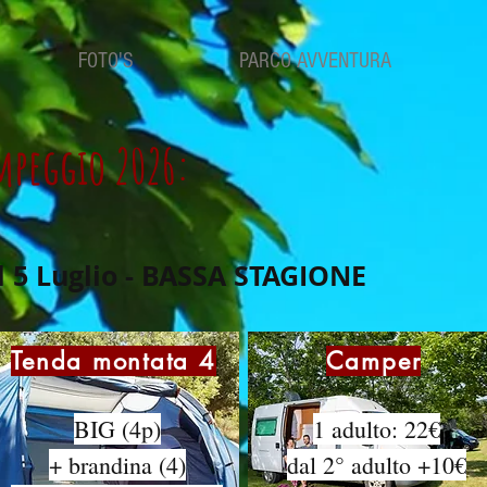
FOTO'S
PARCO AVVENTURA
mpeggio 2026:
l 5 Luglio - BASSA STAGIONE
Tenda montata 4
Camper
BIG (4p)
1 adulto: 22€
+ brandina (4)
dal 2° adulto +10€