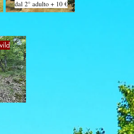
dal 2° adulto + 10 €
wild